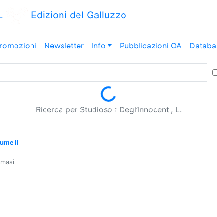
L
Edizioni del Galluzzo
romozioni
Newsletter
Info
Pubblicazioni OA
Databa
Loading...
Ricerca per Studioso : Degl’Innocenti, L.
lume II
omasi