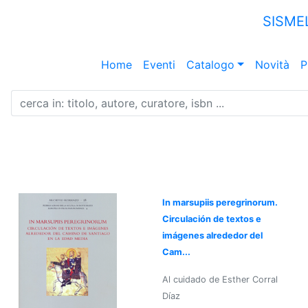
SISME
Home
Eventi
Catalogo
Novità
P
In marsupiis peregrinorum.
Circulación de textos e
imágenes alrededor del
Cam...
Al cuidado de Esther Corral
Díaz