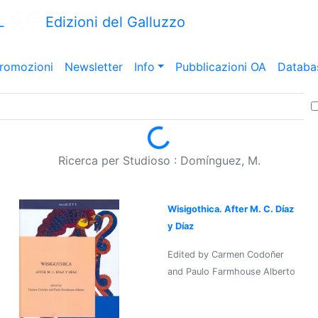
L
Edizioni del Galluzzo
romozioni
Newsletter
Info
Pubblicazioni OA
Databa
Loading...
Ricerca per Studioso : Domínguez, M.
Wisigothica. After M. C. Díaz
y Díaz
Edited by Carmen Codoñer
and Paulo Farmhouse Alberto