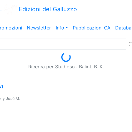
L
Edizioni del Galluzzo
romozioni
Newsletter
Info
Pubblicazioni OA
Databa
Loading...
Ricerca per Studioso : Balint, B. K.
V)
z y José M.