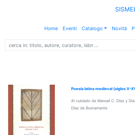
SISME
Home
Eventi
Catalogo
Novità
P
Poesía latina medieval (siglos V-X
Al cuidado de Manuel C. Díaz y Día
Díaz de Bustamante