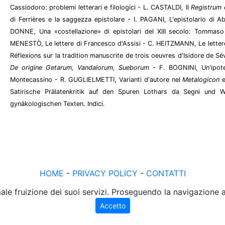
Cassiodoro: problemi letterari e filologici - L. CASTALDI, Il
Registrum 
di Ferrières e la saggezza epistolare - I. PAGANI, L'epistolario di 
DONNE, Una «costellazione» di epistolari del XIII secolo: Tommaso
MENESTÒ, Le lettere di Francesco d'Assisi - C. HEITZMANN, Le letter
Réflexions sur la tradition manuscrite de trois oeuvres d'Isidore de Sév
De origine Getarum, Vandalorum, Sueborum
- F. BOGNINI, Un'ipote
Montecassino - R. GUGLIELMETTI, Varianti d'autore nel
Metalogicon
e
Satirische Prälatenkritik auf den Spuren Lothars da Segni und 
gynäkologischen Texten. Indici.
HOME
-
PRIVACY POLICY
-
CONTATTI
male fruizione dei suoi servizi. Proseguendo la navigazione
Accetto