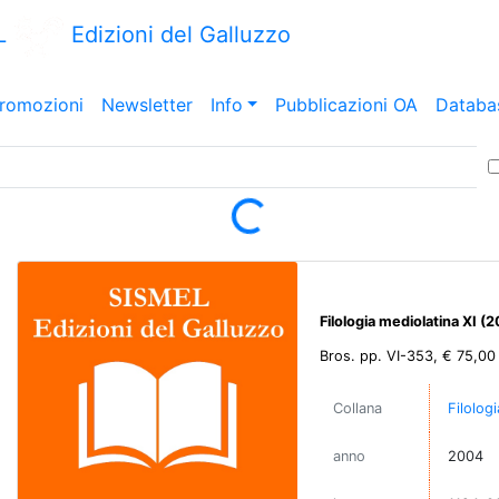
L
Edizioni del Galluzzo
romozioni
Newsletter
Info
Pubblicazioni OA
Databa
Loading...
Filologia mediolatina XI (
Bros. pp. VI-353, € 75,00
Collana
Filolog
anno
2004