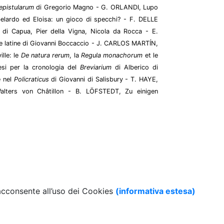
epistularum
di Gregorio Magno - G. ORLANDI, Lupo
Abelardo ed Eloisa: un gioco di specchi? - F. DELLE
 di Capua, Pier della Vigna, Nicola da Rocca - E.
e latine di Giovanni Boccaccio - J. CARLOS MARTÍN,
ille: le
De natura rerum
, la
Regula monachorum
et le
si per la cronologia del
Breviarium
di Alberico di
 nel
Policraticus
di Giovanni di Salisbury - T. HAYE,
Walters von Châtillon - B. LÖFSTEDT, Zu einigen
 acconsente all’uso dei Cookies
(informativa estesa)