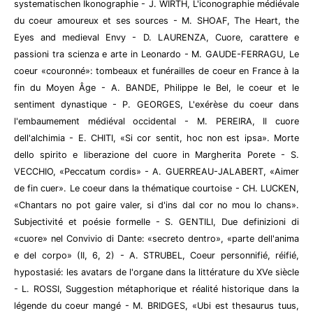
systematischen Ikonographie - J. WIRTH, L'iconographie médiévale
du coeur amoureux et ses sources - M. SHOAF, The Heart, the
Eyes and medieval Envy - D. LAURENZA, Cuore, carattere e
passioni tra scienza e arte in Leonardo - M. GAUDE-FERRAGU, Le
coeur «couronné»: tombeaux et funérailles de coeur en France à la
fin du Moyen Âge - A. BANDE, Philippe le Bel, le coeur et le
sentiment dynastique - P. GEORGES, L'exérèse du coeur dans
l'embaumement médiéval occidental - M. PEREIRA, Il cuore
dell'alchimia - E. CHITI, «Si cor sentit, hoc non est ipsa». Morte
dello spirito e liberazione del cuore in Margherita Porete - S.
VECCHIO, «Peccatum cordis» - A. GUERREAU-JALABERT, «Aimer
de fin cuer». Le coeur dans la thématique courtoise - CH. LUCKEN,
«Chantars no pot gaire valer, si d'ins dal cor no mou lo chans».
Subjectivité et poésie formelle - S. GENTILI, Due definizioni di
«cuore» nel Convivio di Dante: «secreto dentro», «parte dell'anima
e del corpo» (II, 6, 2) - A. STRUBEL, Coeur personnifié, réifié,
hypostasié: les avatars de l'organe dans la littérature du XVe siècle
- L. ROSSI, Suggestion métaphorique et réalité historique dans la
légende du coeur mangé - M. BRIDGES, «Ubi est thesaurus tuus,