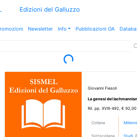
L
Edizioni del Galluzzo
romozioni
Newsletter
Info
Pubblicazioni OA
Databa
Loading...
Giovanni Fiesoli
La genesi del lachmanni
Ril. pp. XVIII-492, € 92,00
Collana
Millenn
Sottocollana
Studi
, 