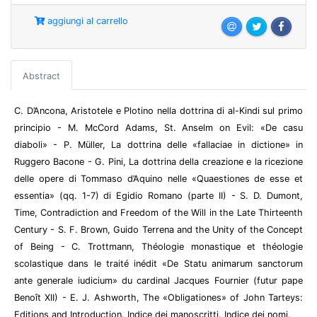
aggiungi al carrello
Abstract
C. D’Ancona, Aristotele e Plotino nella dottrina di al-Kindi sul primo
principio - M. McCord Adams, St. Anselm on Evil: «De casu
diaboli» - P. Müller, La dottrina delle «fallaciae in dictione» in
Ruggero Bacone - G. Pini, La dottrina della creazione e la ricezione
delle opere di Tommaso d’Aquino nelle «Quaestiones de esse et
essentia» (qq. 1-7) di Egidio Romano (parte II) - S. D. Dumont,
Time, Contradiction and Freedom of the Will in the Late Thirteenth
Century - S. F. Brown, Guido Terrena and the Unity of the Concept
of Being - C. Trottmann, Théologie monastique et théologie
scolastique dans le traité inédit «De Statu animarum sanctorum
ante generale iudicium» du cardinal Jacques Fournier (futur pape
Benoît XII) - E. J. Ashworth, The «Obligationes» of John Tarteys:
Editions and Introduction. Indice dei manoscritti. Indice dei nomi.