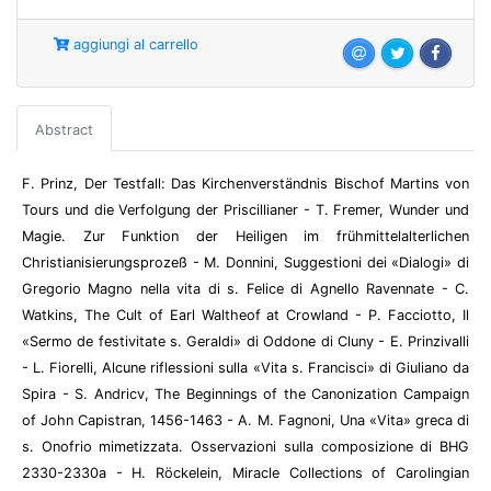
aggiungi al carrello
Abstract
F. Prinz, Der Testfall: Das Kirchenverständnis Bischof Martins von
Tours und die Verfolgung der Priscillianer - T. Fremer, Wunder und
Magie. Zur Funktion der Heiligen im frühmittelalterlichen
Christianisierungsprozeß - M. Donnini, Suggestioni dei «Dialogi» di
Gregorio Magno nella vita di s. Felice di Agnello Ravennate - C.
Watkins, The Cult of Earl Waltheof at Crowland - P. Facciotto, Il
«Sermo de festivitate s. Geraldi» di Oddone di Cluny - E. Prinzivalli
- L. Fiorelli, Alcune riflessioni sulla «Vita s. Francisci» di Giuliano da
Spira - S. Andricv, The Beginnings of the Canonization Campaign
of John Capistran, 1456-1463 - A. M. Fagnoni, Una «Vita» greca di
s. Onofrio mimetizzata. Osservazioni sulla composizione di BHG
2330-2330a - H. Röckelein, Miracle Collections of Carolingian