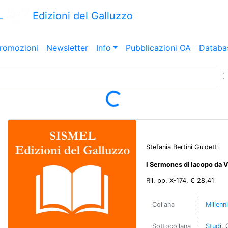
L
Edizioni del Galluzzo
romozioni
Newsletter
Info
Pubblicazioni OA
Databa
Loading...
Stefania Bertini Guidetti
I Sermones di Iacopo da V
Ril. pp. X-174, € 28,41
Collana
Millenn
Sottocollana
Studi
, 