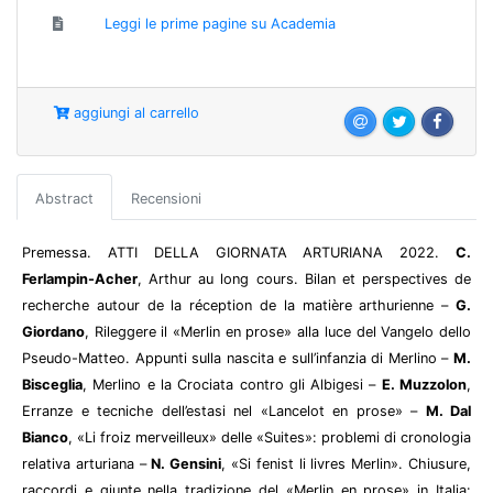
Leggi le prime pagine su Academia
aggiungi al carrello
Abstract
Recensioni
Premessa. ATTI DELLA GIORNATA ARTURIANA 2022.
C.
Ferlampin-Acher
, Arthur au long cours. Bilan et perspectives de
recherche autour de la réception de la matière arthurienne –
G.
Giordano
, Rileggere il «Merlin en prose» alla luce del Vangelo dello
Pseudo-Matteo. Appunti sulla nascita e sull’infanzia di Merlino –
M.
Bisceglia
, Merlino e la Crociata contro gli Albigesi –
E. Muzzolon
,
Erranze e tecniche dell’estasi nel «Lancelot en prose» –
M. Dal
Bianco
, «Li froiz merveilleux» delle «Suites»: problemi di cronologia
relativa arturiana –
N. Gensini
, «Si fenist li livres Merlin». Chiusure,
raccordi e giunte nella tradizione del «Merlin en prose» in Italia: