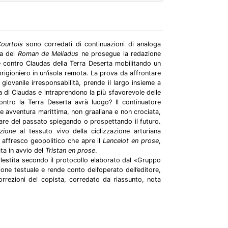
Courtois
sono corredati di continuazioni di analoga
la del
Roman de Meliadus
ne prosegue la redazione
e contro Claudas della Terra Deserta mobilitando un
rigioniero in un’isola remota. La prova da affrontare
n giovanile irresponsabilità, prende il largo insieme a
a di Claudas e intraprendono la più sfavorevole delle
ontro la Terra Deserta avrà luogo? Il continuatore
e avventura marittima, non graaliana e non crociata,
tare del passato spiegando o prospettando il futuro.
azione
al tessuto vivo della ciclizzazione arturiana
o affresco geopolitico che apre il
Lancelot en prose
,
ta in avvio del
Tristan en prose
.
llestita secondo il protocollo elaborato dal «Gruppo
zione testuale e rende conto dell’operato dell’editore,
orrezioni del copista, corredato da riassunto, nota