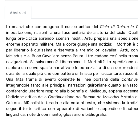
Abstract
I romanzi che compongono il nucleo antico del
Ciclo di Guiron le 
impostazione, risalenti a una fase unitaria della storia del ciclo. Quel
lunga pre-ciclica aprendo scenari inediti. Artù prepara una spedizion
enorme apparato militare. Ma a corte giunge una notizia: il Morholt è p
per liberarlo è durissima e riservata ai tre migliori cavalieri. Artù, co
Meliadus e al Buon Cavaliere senza Paura. I tre cadono così nella tram
navigazioni. Si salveranno? Libereranno il Morholt? La spedizione c
esplora un nuovo spazio narrativo e le potenzialità di una sorprendent
durante la quale più che combattere si finisce per raccontare: raccon
Una fitta trama di eventi connette le linee portanti della
Continu
integrandole tanto alle principali narrazioni guironiane quanto al vast
conferendo ulteriore respiro alla biografia di Meliadus, appena accenna
L’edizione critica della
Continuazione del Roman de Meliadus
è stata a
Guiron». All’analisi letteraria e alla nota al testo, che sistema la tradi
segue il testo critico con apparato di varianti e appendice di autoc
linguistica, note di commento, glossario e bibliografia.