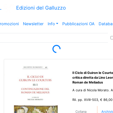
L
Edizioni del Galluzzo
romozioni
Newsletter
Info
Pubblicazioni OA
Databa
Loading...
Il Ciclo di Guiron le Court
critica diretta da Lino Leo
Roman de Meliadus
A cura di Nicola Morato. An
Ril. pp. XVIII-503, € 86,00
Collana
Archiv