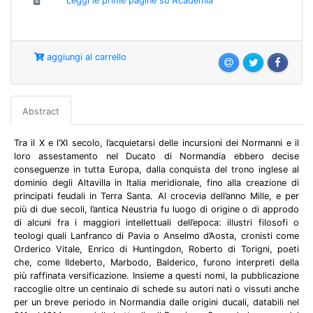
Leggi le prime pagine su Academia
aggiungi al carrello
Abstract
Tra il X e l’XI secolo, l’acquietarsi delle incursioni dei Normanni e il
loro assestamento nel Ducato di Normandia ebbero decise
conseguenze in tutta Europa, dalla conquista del trono inglese al
dominio degli Altavilla in Italia meridionale, fino alla creazione di
principati feudali in Terra Santa. Al crocevia dell’anno Mille, e per
più di due secoli, l’antica Neustria fu luogo di origine o di approdo
di alcuni fra i maggiori intellettuali dell’epoca: illustri filosofi o
teologi quali Lanfranco di Pavia o Anselmo d’Aosta, cronisti come
Orderico Vitale, Enrico di Huntingdon, Roberto di Torigni, poeti
che, come Ildeberto, Marbodo, Balderico, furono interpreti della
più raffinata versificazione. Insieme a questi nomi, la pubblicazione
raccoglie oltre un centinaio di schede su autori nati o vissuti anche
per un breve periodo in Normandia dalle origini ducali, databili nel