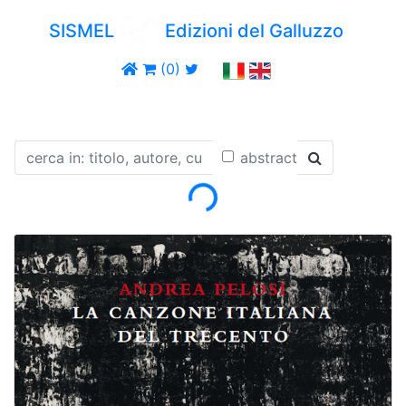
SISMEL
Edizioni del Galluzzo
(0)
Loading...
abstract