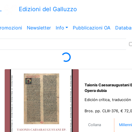
L
Edizioni del Galluzzo
romozioni
Newsletter
Info
Pubblicazioni OA
Databa
Loading...
Taionis Caesaraugustani E
Opera dubia
Edición crítica, traducció
Bros. pp. CLIII-376, € 72,
Collana
Millenn