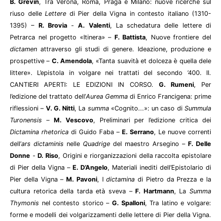
B. Grévin
, Tra Verona, Roma, Praga e Milano: nuove ricerche sul
riuso delle
Lettere
di Pier della Vigna in contesto italiano (1310-
1395) –
R. Brovia
-
A. Valenti
, La schedatura delle lettere di
Petrarca nel progetto «Itinera» –
F. Battista
, Nuove frontiere del
dictamen
attraverso gli studi di genere. Ideazione, produzione e
prospettive –
C. Amendola
, «Tanta suavità et dolceza è quella dele
littere». L’epistola in volgare nei trattati del secondo ’400. II.
CANTIERI APERTI: LE EDIZIONI IN CORSO.
G. Rumeni
, Per
l’edizione del trattato dell’
Aurea Gemma
di Enrico Francigena: prime
riflessioni –
V. G. Nitti
, La
summa
«Cognito...»: un caso di
Summula
Turonensis
–
M. Vescovo
, Preliminari per l’edizione critica dei
Dictamina rhetorica
di Guido Faba –
E. Serrano
, Le nuove correnti
dell’
ars dictaminis
nelle
Quadrige
del maestro Arsegino –
F. Delle
Donne
-
D. Riso
, Origini e riorganizzazioni della raccolta epistolare
di Pier della Vigna –
E. D’Angelo
, Materiali inediti dell’Epistolario di
Pier della Vigna –
M. Pavoni
, I
dictamina
di Pietro da Prezza e la
cultura retorica della tarda età sveva –
F. Hartmann
, La
Summa
Thymonis
nel contesto storico –
G. Spalloni
, Tra latino e volgare:
forme e modelli dei volgarizzamenti delle lettere di Pier della Vigna.