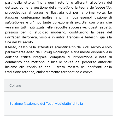
parti della lettera, fino a quelli retorici o afferenti all’eufonia del
dettato, come la gestione della
mutatio
o la teoria dell’
appositio
,
propedeutica al
cursus
e illustrata qui per la prima volta. Le
Rationes
contengono inoltre la prima ricca esemplificazione di
salutationes
e un’importante collezione di
exordia
, con brani che
verranno tutti riutilizzati nelle raccolte successive: questi aspetti,
preziosi per lo studioso moderno, costituirono la base del
Fortleben
dell’opera, visibile in autori francesi e tedeschi già alla
fine del XII secolo.
Il testo, citato nella letteratura scientifica fin dal XVIII secolo e solo
parzialmente edito da Ludwig Rockinger, è finalmente disponibile in
edizione critica integrale, completo di introduzione e note di
commento che mettono in luce le novità del percorso autoriale
insieme alle continuità che il testo mostra nei confronti della
tradizione retorica, eminentemente tardoantica e coeva.
Collane
Edizione Nazionale dei Testi Mediolatini d'Italia