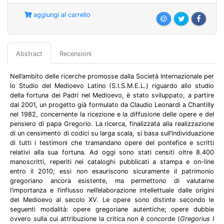
aggiungi al carrello
Abstract
Recensioni
Nell’ambito delle ricerche promosse dalla Società Internazionale per
lo Studio del Medioevo Latino (S.I.S.M.E.L.) riguardo allo studio
della fortuna dei Padri nel Medioevo, è stato sviluppato, a partire
dal 2001, un progetto già formulato da Claudio Leonardi a Chantilly
nel 1982, concernente la ricezione e la diffusione delle opere e del
pensiero di papa Gregorio. La ricerca, finalizzata alla realizzazione
di un censimento di codici su larga scala, si basa sull’individuazione
di tutti i testimoni che tramandano opere del pontefice e scritti
relativi alla sua fortuna. Ad oggi sono stati censiti oltre 8.400
manoscritti, reperiti nei cataloghi pubblicati a stampa e on-line
entro il 2010; essi non esauriscono sicuramente il patrimonio
gregoriano ancora esistente, ma permettono di valutarne
l’importanza e l’influsso nell’elaborazione intellettuale dalle origini
del Medioevo al secolo XV. Le opere sono distinte secondo le
seguenti modalità: opere gregoriane autentiche; opere dubbie
ovvero sulla cui attribuzione la critica non è concorde (
Gregorius I