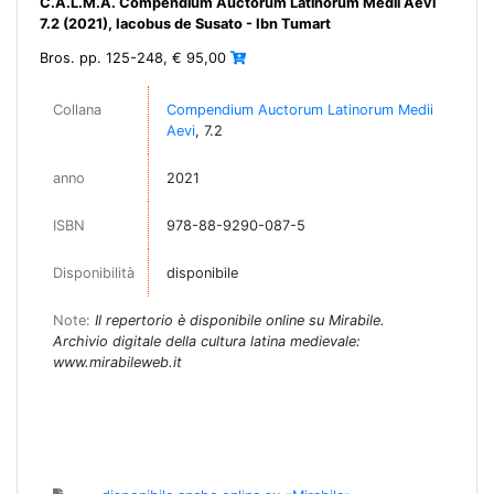
C.A.L.M.A. Compendium Auctorum Latinorum Medii Aevi
7.2 (2021), Iacobus de Susato - Ibn Tumart
Bros. pp. 125-248, € 95,00
Collana
Compendium Auctorum Latinorum Medii
Aevi
, 7.2
anno
2021
ISBN
978-88-9290-087-5
Disponibilità
disponibile
Note:
Il repertorio è disponibile online su Mirabile.
Archivio digitale della cultura latina medievale:
www.mirabileweb.it