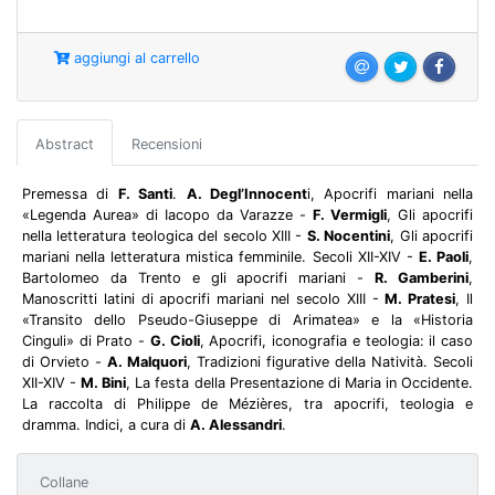
aggiungi al carrello
Abstract
Recensioni
Premessa di
F. Santi
.
A. Degl’Innocent
i, Apocrifi mariani nella
«Legenda Aurea» di Iacopo da Varazze -
F. Vermigli
, Gli apocrifi
nella letteratura teologica del secolo XIII -
S. Nocentini
, Gli apocrifi
mariani nella letteratura mistica femminile. Secoli XII-XIV -
E. Paoli
,
Bartolomeo da Trento e gli apocrifi mariani -
R. Gamberini
,
Manoscritti latini di apocrifi mariani nel secolo XIII -
M. Pratesi
, Il
«Transito dello Pseudo-Giuseppe di Arimatea» e la «Historia
Cinguli» di Prato -
G. Cioli
, Apocrifi, iconografia e teologia: il caso
di Orvieto -
A. Malquori
, Tradizioni figurative della Natività. Secoli
XII-XIV -
M. Bini
, La festa della Presentazione di Maria in Occidente.
La raccolta di Philippe de Mézières, tra apocrifi, teologia e
dramma. Indici, a cura di
A. Alessandri
.
Collane