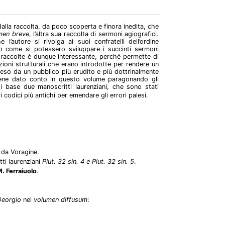
dalla raccolta, da poco scoperta e finora inedita, che
men breve
, l’altra sua raccolta di sermoni agiografici.
l’autore si rivolga ai suoi confratelli dell’ordine
 come si potessero sviluppare i succinti sermoni
e raccolte è dunque interessante, perché permette di
zioni strutturali che erano introdotte per rendere un
so da un pubblico più erudito e più dottrinalmente
viene dato conto in questo volume paragonando gli
di base due manoscritti laurenziani, che sono stati
 codici più antichi per emendare gli errori palesi.
 da Voragine.
tti laurenziani
Plut. 32 sin. 4 e Plut. 32 sin. 5
.
. Ferraiuolo
.
Georgio
nel
volumen diffusum
: