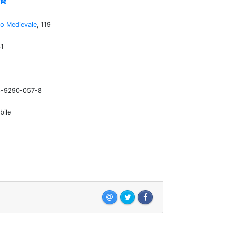
io Medievale
, 119
31
8-9290-057-8
bile