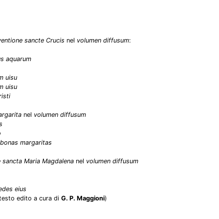
ventione sancte Crucis
nel
volumen diffusum
:
us aquarum
m uisu
m uisu
isti
rgarita
nel
volumen diffusum
s
o
i bonas margaritas
 sancta Maria Magdalena
nel
volumen diffusum
edes eius
testo edito a cura di
G. P. Maggioni
)