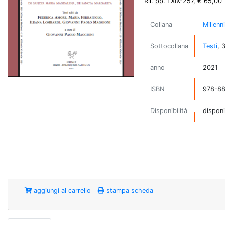
Ril. pp. LXIX-257, € 65,00
Collana
Millenn
Sottocollana
Testi
, 
anno
2021
ISBN
978-8
Disponibilità
disponi
aggiungi al carrello
stampa scheda