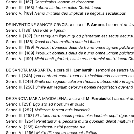
Sermo III. [167]
Conculcabis leonem et draconem
Sermo IIII. [168]
Labora sic bonus miles Christi Ihesu
Sermo V. [169]
Nemo militans deo implicat se negotiis secularibus
DE INVENTIONE SANCTE CRVCIS, a cura di
F. Amore
. I sermoni
de in
Sermo I. [186]
Ostendit ei lignum
Sermo II. [187]
Erit tamquam lignum quod plantatum est secus decurs
Sermo III. [188]
Quasi cedrus exaltata sum in Libano
Sermo IIII. [189]
Produxit dominus deus de humo omne lignum pulchru
Sermo IIII. [189]
Produxit dominus deus de humo omne lignum pulchru
Sermo V. [190]
Michi absit gloriari, nisi in cruce domini nostri Ihesu Chr
DE SANCTA MARGARITA, a cura di
I. Lombardi
: I
sermoni de sancta Ma
Sermo I. [248]
Ipsa conteret caput tuum et tu insidiaberis calcaneo eiu
Sermo II. [249]
Simile est regnum celorum thesauro abscondito in agr
Sermo III. [250]
Simile est regnum celorum homini negotiatori querent
DE SANCTA MARIA MAGDALENA, a cura di
M. Ferraiuolo
: I
sermoni de
Sermo I. [251]
Ego sto ad hostium et pulso
Sermo II. [252]
Mulierem fortem quis inueniet?
Sermo III. [253]
Et stans retro secus pedes eius lacrimis cepit rigare p
Sermo IIII. [254]
Remittuntur ei peccata multa quoniam dilexit multum
(
Sermo V. [255]
Remittuntur tibi peccata tua
Sermo VI. [256]
Multe filie congregauerunt diuitias