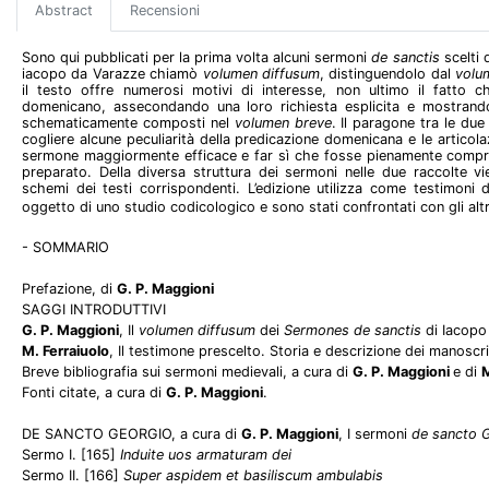
Abstract
Recensioni
Sono qui pubblicati per la prima volta alcuni sermoni
de sanctis
scelti 
iacopo da Varazze chiamò
volumen diffusum
, distinguendolo dal
volu
il testo offre numerosi motivi di interesse, non ultimo il fatto che 
domenicano, assecondando una loro richiesta esplicita e mostrando
schematicamente composti nel
volumen breve
. Il paragone tra le du
cogliere alcune peculiarità della predicazione domenicana e le articola
sermone maggiormente efficace e far sì che fosse pienamente compre
preparato. Della diversa struttura dei sermoni nelle due raccolte 
schemi dei testi corrispondenti. L’edizione utilizza come testimoni 
oggetto di uno studio codicologico e sono stati confrontati con gli altri
- SOMMARIO
Prefazione, di
G. P. Maggioni
SAGGI INTRODUTTIVI
G. P. Maggioni
, Il
volumen diffusum
dei
Sermones de sanctis
di Iacopo
M. Ferraiuolo
, Il testimone prescelto. Storia e descrizione dei manoscri
Breve bibliografia sui sermoni medievali, a cura di
G. P. Maggioni
e di
M
Fonti citate, a cura di
G. P. Maggioni
.
DE SANCTO GEORGIO, a cura di
G. P. Maggioni
, I sermoni
de sancto 
Sermo I. [165]
Induite uos armaturam dei
Sermo II. [166]
Super aspidem et basiliscum ambulabis