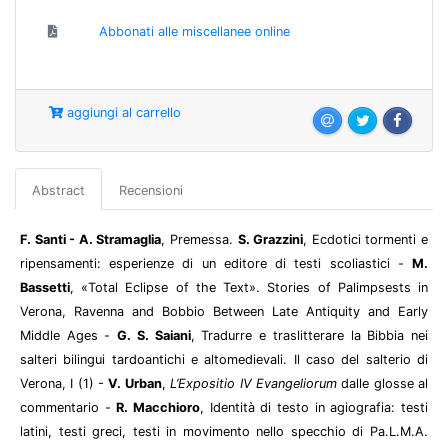
Abbonati alle miscellanee online
aggiungi al carrello
Abstract
Recensioni
F. Santi
- A. Stramaglia
, Premessa.
S. Grazzini
, Ecdotici tormenti e
ripensamenti: esperienze di un editore di testi scoliastici -
M.
Bassetti
, «
Total Eclipse of the Text». Stories of Palimpsests in
Verona, Ravenna and Bobbio Between Late Antiquity and Early
Middle Ages
-
G. S. Saiani
, Tradurre e traslitterare la Bibbia nei
salteri bilingui tardoantichi e altomedievali. Il caso del salterio di
Verona, I (1) -
V. Urban
,
L’
Expositio
IV
Evangeliorum
dalle glosse al
commentario -
R. Macchioro
, Identità di testo in agiografia: testi
latini, testi greci, testi in movimento nello specchio di Pa.L.M.A.