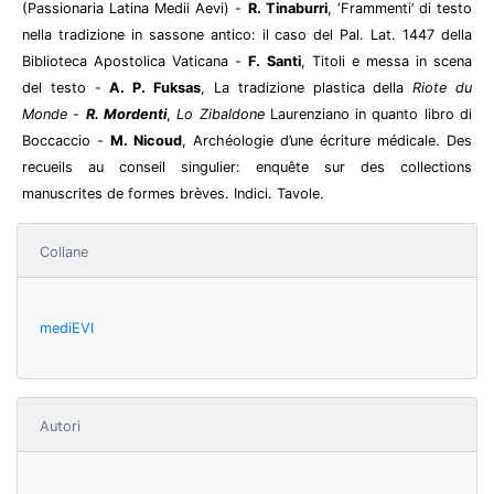
(Passionaria Latina Medii Aevi) -
R. Tinaburri
, ‘Frammenti’ di testo
nella tradizione in sassone antico: il caso del Pal. Lat. 1447 della
Biblioteca Apostolica Vaticana -
F. Santi
, Titoli e messa in scena
del testo -
A. P. Fuksas
, La tradizione plastica della
Riote du
Monde
-
R. Mordenti
,
Lo Zibaldone
Laurenziano in quanto libro di
Boccaccio -
M. Nicoud
,
Archéologie d’une écriture médicale. Des
recueils au conseil singulier: enquête sur des collections
manuscrites de formes brèves
.
Indici. Tavole.
Collane
mediEVI
Autori