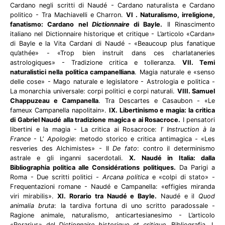
Cardano negli scritti di Naudé - Cardano naturalista e Cardano
politico - Tra Machiavelli e Charron.
VI . Naturalismo, irreligione,
fanatismo: Cardano nel
Dictionnaire
di Bayle.
Il Rinascimento
italiano nel Dictionnaire historique et critique - L’articolo «Cardan»
di Bayle e la Vita Cardani di Naudé - «Beaucoup plus fanatique
qu’athée» - «Trop bien instruit dans ces charlataneries
astrologiques» - Tradizione critica e tolleranza.
VII. Temi
naturalistici nella politica campanelliana
. Magia naturale e «senso
delle cose» - Mago naturale e legislatore - Astrologia e politica -
La monarchia universale: corpi politici e corpi naturali.
VIII. Samuel
Chappuzeau e Campanella
. Tra Descartes e Casaubon - «Le
fameux Campanella napolitain».
IX. Libertinismo e magia: la critica
di Gabriel Naudé alla tradizione magica e ai Rosacroce.
I pensatori
libertini e la magia - La critica ai Rosacroce: l’
Instruction à la
France
- L’
Apologie
: metodo storico e critica antimagica - «Les
resveries des Alchimistes» - Il
De fato
: contro il determinismo
astrale e gli inganni sacerdotali.
X. Naudé in Italia: dalla
Bibliographia politica alle Considérations politiques.
Da Parigi a
Roma - Due scritti politici -
Arcana politica
e «colpi di stato» -
Frequentazioni romane - Naudé e Campanella: «effigies miranda
viri mirabilis».
XI. Rorario tra Naudé e Bayle.
Naudé e il
Quod
animalia bruta
: la tardiva fortuna di uno scritto paradossale -
Ragione animale, naturalismo, anticartesianesimo - L’articolo
«Rorarius» del
Dictionnaire historique et critique
. Bibliografia. I.