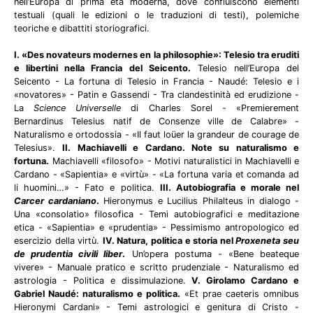
nell’Europa di prima età moderna, dove confluiscono elementi
testuali (quali le edizioni o le traduzioni di testi), polemiche
teoriche e dibattiti storiografici.
I. «Des novateurs modernes en la philosophie»: Telesio tra eruditi
e libertini nella Francia del Seicento.
Telesio nell’Europa del
Seicento - La fortuna di Telesio in Francia - Naudé: Telesio e i
«novatores» - Patin e Gassendi - Tra clandestinità ed erudizione -
La
Science Universelle
di Charles Sorel - «Premierement
Bernardinus Telesius natif de Consenze ville de Calabre» -
Naturalismo e ortodossia - «Il faut loüer la grandeur de courage de
Telesius».
II. Machiavelli e Cardano. Note su naturalismo e
fortuna.
Machiavelli «filosofo» - Motivi naturalistici in Machiavelli e
Cardano - «Sapientia» e «virtù» - «La fortuna varia et comanda ad
li huomini…» - Fato e politica.
III. Autobiografia e morale nel
Carcer cardaniano
.
Hieronymus e Lucilius Philalteus in dialogo -
Una «consolatio» filosofica - Temi autobiografici e meditazione
etica - «Sapientia» e «prudentia» - Pessimismo antropologico ed
esercizio della virtù.
IV. Natura, politica e storia nel
Proxeneta seu
de prudentia civili liber
.
Un’opera postuma - «Bene beateque
vivere» - Manuale pratico e scritto prudenziale - Naturalismo ed
astrologia - Politica e dissimulazione.
V. Girolamo Cardano e
Gabriel Naudé: naturalismo e politica.
«Et prae caeteris omnibus
Hieronymi Cardani» - Temi astrologici e genitura di Cristo -