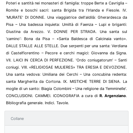
Poteri e santità nei monasteri di famiglia: troppe Berte a Cavriglia –
Romite e boschi sacri: santa Brigida tra l'Irlanda e Fiesole. IV.
'MURATE' DI DONNE. Una viaggiatrice dell'aldilà: Gherardesca da
Pisa – Una badessa inquieta: Umiltà di Faenza – Lupi e briganti:
Giustina da Arezzo. V. DONNE PER STRADA. Una santa sul
'camino': Bona da Pisa – «Santa Baldesca di Calcinaia vanto».
DALLE STALLE ALLE STELLE. Due serpenti per una santa: Verdiana
di Castelfiorentino – Pecore e cerchi magici: Giovanna da Signa.
VII. LAICI IN CERCA DI PERFEZIONE. 'Ordo coniugatorum' – Santi
coniugi. VIII. «RELIGIOSAE MULIERES» TRA ERESIA E DEVOZIONE.
Una santa vedova: Umiliana dei Cerchi – Una concubina redenta:
santa Margherita da Cortona. IX. MISTICHE TERRE DI SIENA. La
moglie di un santo: Biagia Colombini – Una religione da 'femminelle'.
CONCLUSIONI. CAMMEI. ICONOGRAFIA a cura di
R. Argenziano
.
Bibliografia generale. Indici. Tavole.
Collane