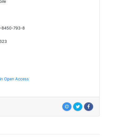
bile
-8450-793-8
623
e in Open Access