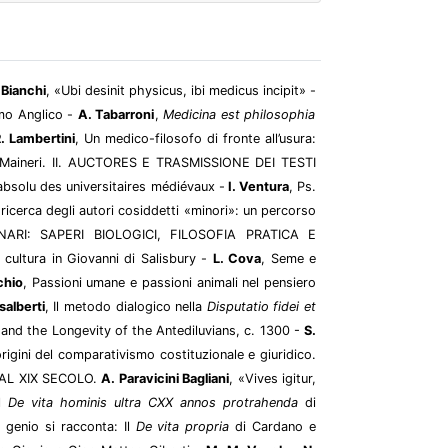
 Bianchi
, «Ubi desinit physicus, ibi medicus incipit» -
lmo Anglico -
A. Tabarroni
,
Medicina est philosophia
. Lambertini
, Un medico-filosofo di fronte all’usura:
 Maineri. II. AUCTORES E TRASMISSIONE DEI TESTI
t absolu des universitaires médiévaux -
I. Ventura
, Ps.
a ricerca degli autori cosiddetti «minori»: un percorso
IPLINARI: SAPERI BIOLOGICI, FILOSOFIA PRATICA E
 cultura in Giovanni di Salisbury -
L. Cova
, Seme e
chio
, Passioni umane e passioni animali nel pensiero
salberti
, Il metodo dialogico nella
Disputatio fidei et
and the Longevity of the Antediluvians, c. 1300 -
S.
rigini del comparativismo costituzionale e giuridico.
 AL XIX SECOLO.
A. Paravicini Bagliani
, «Vives igitur,
el
De vita hominis ultra CXX annos protrahenda
di
Il genio si racconta: Il
De vita propria
di Cardano e