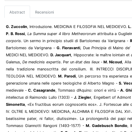
Abstract
Recensioni
G. Zuccolin
, Introduzione. MEDICINA E FILOSOFIA NEL MEDIOEVO.
L.
P. B. Rossi
,
La Summa super 4 libro Metheororum
attribuita a Guglie
corporis
. Un sermo in principio studii di Bartolomeo da Varignana -
R
Bartolomeo da Varignana -
G. Fioravanti
, Due
Principia
di Maino de’
MEDICI NEL MEDIOEVO.
D. Jacquart
, Hippocrate: le maître lointain e
Galenus,
De medicinis expertis
. Per un
état des lieux
-
M. Nicoud
, All
nella tradizione manoscritta del consilium. III. INTRECCI DISC
TEOLOGIA NEL MEDIOEVO.
M. Parodi
, Un percorso tra esperienza e
generazione umana nelle opere teologiche di Alberto Magno -
S. Vec
medievale -
C. Casagrande
, Tommaso d’Aquino: onori e virtù -
A. Ghi
intellectus
di Raimondo Lullo (1303) -
J. Ziegler
, Engelbert of Admont 
Simonetta
, «Ex fructibus eorum cognoscetis eos». J. Fortescue alle o
IV. OLTRE IL MEDIOEVO: MEDICINA, ALCHIMIA E FILOSOFIA DAL XVI
beatissime pater, ni fallor, diutissime». La prolongevità dei papi n
Tommaso Giannotti Rangoni (1493-1577) -
M. Gadebusch Bondio
, 