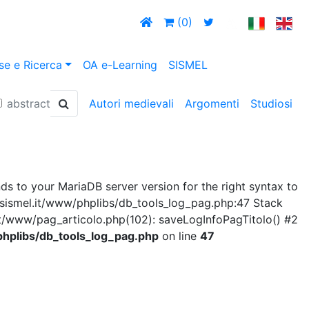
(0)
se e Ricerca
OA e-Learning
SISMEL
abstract
Autori medievali
Argomenti
Studiosi
s to your MariaDB server version for the right syntax to
dc/sismel.it/www/phplibs/db_tools_log_pag.php:47 Stack
t/www/pag_articolo.php(102): saveLogInfoPagTitolo() #2
hplibs/db_tools_log_pag.php
on line
47