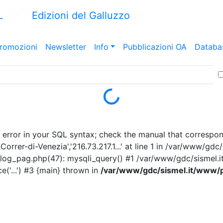
L
Edizioni del Galluzzo
romozioni
Newsletter
Info
Pubblicazioni OA
Databa
Loading...
error in your SQL syntax; check the manual that correspond
orrer-di-Venezia','216.73.217.1...' at line 1 in /var/www/g
log_pag.php(47): mysqli_query() #1 /var/www/gdc/sismel.i
('...') #3 {main} thrown in
/var/www/gdc/sismel.it/www/p