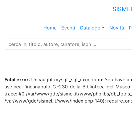
SISME
Home
Eventi
Catalogo
Novità
P
Fatal error
: Uncaught mysqli_sql_exception: You have an 
use near 'incunabolo-G.-230-della-Biblioteca-del-Museo-C
trace: #0 /var/www/gdc/sismel.it/www/phplibs/db_tools_
/var/www/gdc/sismel.it/www/index.php(140): require_once