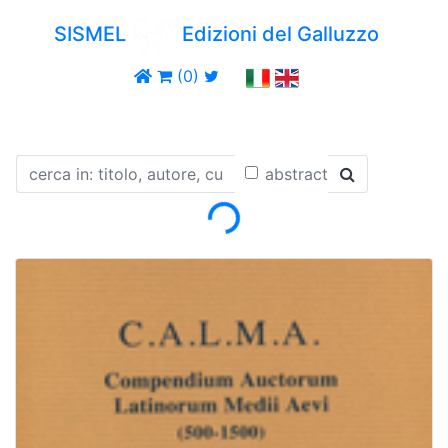
SISMEL
Edizioni del Galluzzo
(0)
Loading...
abstract