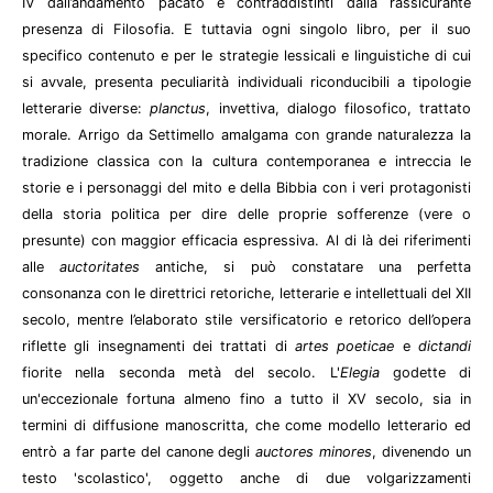
IV dall’andamento pacato e contraddistinti dalla rassicurante
presenza di Filosofia. E tuttavia ogni singolo libro, per il suo
specifico contenuto e per le strategie lessicali e linguistiche di cui
si avvale, presenta peculiarità individuali riconducibili a tipologie
letterarie diverse:
planctus
, invettiva, dialogo filosofico, trattato
morale. Arrigo da Settimello amalgama con grande naturalezza la
tradizione classica con la cultura contemporanea e intreccia le
storie e i personaggi del mito e della Bibbia con i veri protagonisti
della storia politica per dire delle proprie sofferenze (vere o
presunte) con maggior efficacia espressiva. Al di là dei riferimenti
alle
auctoritates
antiche, si può constatare una perfetta
consonanza con le direttrici retoriche, letterarie e intellettuali del XII
secolo, mentre l’elaborato stile versificatorio e retorico dell’opera
riflette gli insegnamenti dei trattati di
artes poeticae
e
dictandi
fiorite nella seconda metà del secolo. L'
Elegia
godette di
un'eccezionale fortuna almeno fino a tutto il XV secolo, sia in
termini di diffusione manoscritta, che come modello letterario ed
entrò a far parte del canone degli
auctores minores
, divenendo un
testo 'scolastico', oggetto anche di due volgarizzamenti