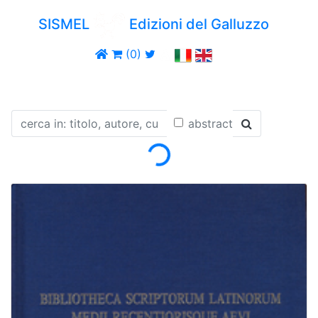
SISMEL
Edizioni del Galluzzo
(0)
abstract
Loading...