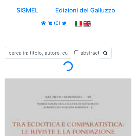
SISMEL
Edizioni del Galluzzo
(0)
Loading...
abstract