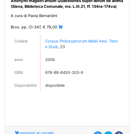
Anonymi magistri artium Quaestiones super librum de anima
(Siena, Biblioteca Comunale, ms. L.III.21, ff. 134ra-174va)
A cura di Paola Bernardini
Bros. pp. CI-347, € 79,00
Collana
Corpus Philosophorum Medii Aevi. Testi
e Studi
, 23
anno
2009
ISBN
978-88-8450-303-9
Disponibilità
disponibile
aggiungi al carrello