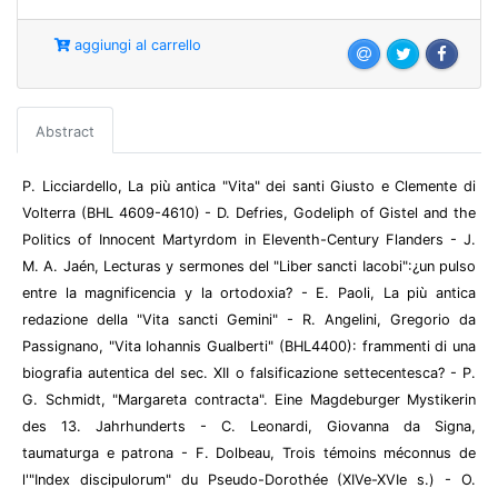
aggiungi al carrello
Abstract
P. Licciardello, La più antica "Vita" dei santi Giusto e Clemente di
Volterra (BHL 4609-4610) - D. Defries, Godeliph of Gistel and the
Politics of Innocent Martyrdom in Eleventh-Century Flanders - J.
M. A. Jaén, Lecturas y sermones del "Liber sancti Iacobi":¿un pulso
entre la magnificencia y la ortodoxia? - E. Paoli, La più antica
redazione della "Vita sancti Gemini" - R. Angelini, Gregorio da
Passignano, "Vita Iohannis Gualberti" (BHL4400): frammenti di una
biografia autentica del sec. XII o falsificazione settecentesca? - P.
G. Schmidt, "Margareta contracta". Eine Magdeburger Mystikerin
des 13. Jahrhunderts - C. Leonardi, Giovanna da Signa,
taumaturga e patrona - F. Dolbeau, Trois témoins méconnus de
l'"Index discipulorum" du Pseudo-Dorothée (XIVe-XVIe s.) - O.