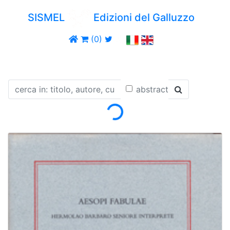
SISMEL
Edizioni del Galluzzo
(0)
abstract
Loading...