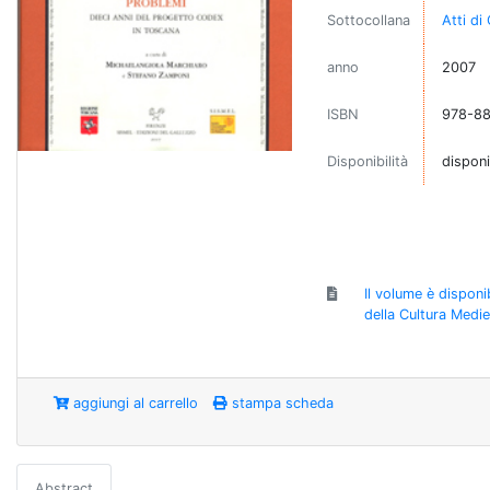
Sottocollana
Atti di
anno
2007
ISBN
978-8
Disponibilità
disponi
Il volume è disponi
della Cultura Medie
aggiungi al carrello
stampa scheda
Abstract