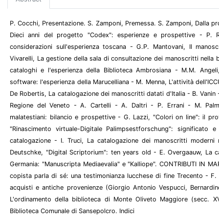
P. Cocchi, Presentazione. S. Zamponi, Premessa. S. Zamponi, Dalla 
Dieci anni del progetto "Codex": esperienze e prospettive - P. Ri
considerazioni sull'esperienza toscana - G.P. Mantovani, Il mano
Vivarelli, La gestione della sala di consultazione dei manoscritti nella 
cataloghi e l'esperienza della Biblioteca Ambrosiana - M.M. Angeli
software: l'esperienza della Marucelliana - M. Menna, L'attività dell'I
De Robertis, La catalogazione dei manoscritti datati d'Italia - B. Vanin 
Regione del Veneto - A. Cartelli - A. Daltri - P. Errani - M. Palm
malatestiani: bilancio e prospettive - G. Lazzi, "Colori on line": il p
"Rinascimento virtuale-Digitale Palimpsestforschung": significato 
catalogazione - I. Truci, La catalogazione dei manoscritti moderni 
Deutschke, "Digital Scriptorium": ten years old - E. Overgaauw, La c
Germania: "Manuscripta Mediaevalia" e "Kalliope". CONTRIBUTI IN M
copista parla di sé: una testimonianza lucchese di fine Trecento - F. 
acquisti e antiche provenienze (Giorgio Antonio Vespucci, Bernardin
L'ordinamento della biblioteca di Monte Oliveto Maggiore (secc. XV
Biblioteca Comunale di Sansepolcro. Indici