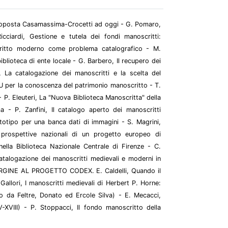
proposta Casamassima-Crocetti ad oggi - G. Pomaro,
cciardi, Gestione e tutela dei fondi manoscritti:
scritto moderno come problema catalografico - M.
biblioteca di ente locale - G. Barbero, Il recupero dei
, La catalogazione dei manoscritti e la scelta del
CCU per la conoscenza del patrimonio manoscritto - T.
- P. Eleuteri, La "Nuova Biblioteca Manoscritta" della
a - P. Zanfini, Il catalogo aperto dei manoscritti
rototipo per una banca dati di immagini - S. Magrini,
e prospettive nazionali di un progetto europeo di
nella Biblioteca Nazionale Centrale di Firenze - C.
atalogazione dei manoscritti medievali e moderni in
ARGINE AL PROGETTO CODEX. E. Caldelli, Quando il
Gallori, I manoscritti medievali di Herbert P. Horne:
o da Feltre, Donato ed Ercole Silva) - E. Mecacci,
-XVIII) - P. Stoppacci, Il fondo manoscritto della