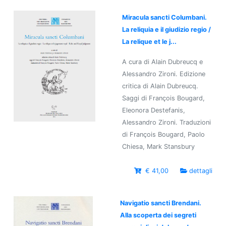
Miracula sancti Columbani.
La reliquia e il giudizio regio /
La relique et le j...
A cura di Alain Dubreucq e
Alessandro Zironi. Edizione
critica di Alain Dubreucq.
Saggi di François Bougard,
Eleonora Destefanis,
Alessandro Zironi. Traduzioni
di François Bougard, Paolo
Chiesa, Mark Stansbury
€ 41,00
dettagli
Navigatio sancti Brendani.
Alla scoperta dei segreti