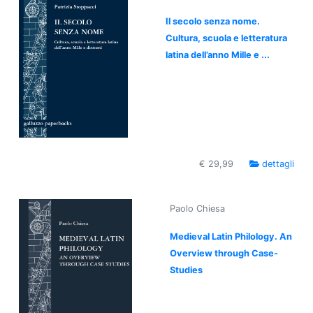
Il secolo senza nome.
Cultura, scuola e letteratura
latina dell’anno Mille e ...
€ 29,99
dettagli
Paolo Chiesa
Medieval Latin Philology. An
Overview through Case-
Studies