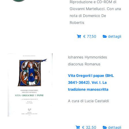
Riproduzione e CD-ROM di
Giovanni Martellucci. Con una
nota di Domenico De
Robertis
€ 77,50
dettagli
Iohannes Hymmonides
diaconus Romanus
Vita Gregorii I papae (BHL
3641-3642). Vol. I. La
tradizione manoscritta
A cura di Lucia Castaldi
€ 32,50
dettagli